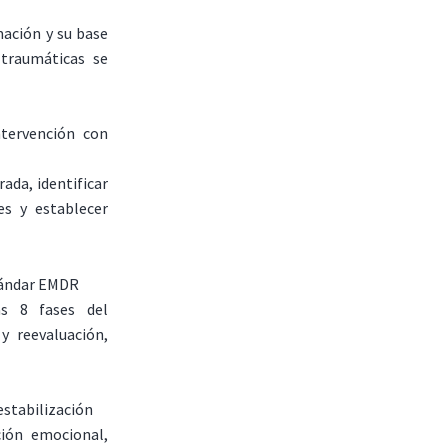
ación y su base
 traumáticas se
ntervención con
ada, identificar
es y establecer
stándar EMDR
as 8 fases del
 y reevaluación,
estabilización
ión emocional,