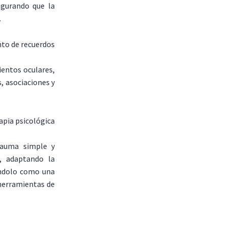
egurando que la
.
nto de recuerdos
ientos oculares,
, asociaciones y
apia psicológica
rauma simple y
s, adaptando la
rándolo como una
herramientas de