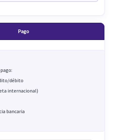
Pago
 pago:
dito/débito
jeta internacional)
ia bancaria