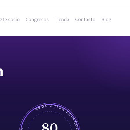
zte socio
Congresos
Tienda
Contacto
Blog
n
80