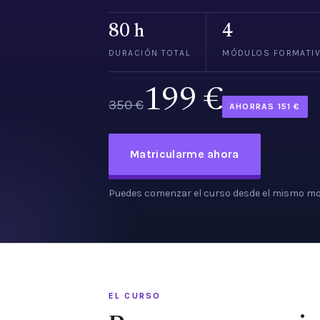
80 h
4
DURACIÓN TOTAL
MÓDULOS FORMATI
199 €
350 €
AHORRAS 151 €
Matricularme ahora
Puedes comenzar el curso desde el mismo mo
EL CURSO