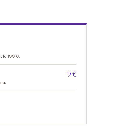
solo
199 €
.
9 €
ma.