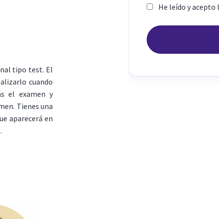
He leído y acepto 
al tipo test. El
ealizarlo cuando
ás el examen y
amen. Tienes una
que aparecerá en
.