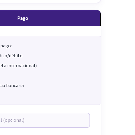
Pago
 pago:
dito/débito
jeta internacional)
ia bancaria