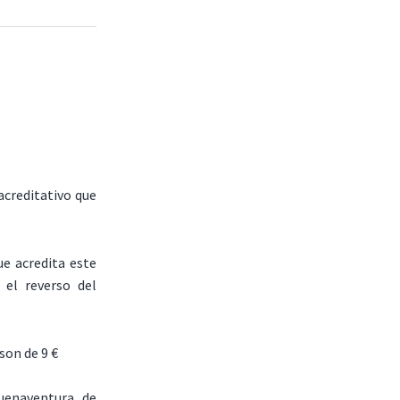
acreditativo que
ue acredita este
 el reverso del
son de 9 €
uenaventura de