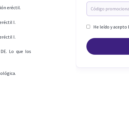
ión eréctil.
réctil I.
He leído y acepto 
réctil I.
DE. Lo que los
cológica.