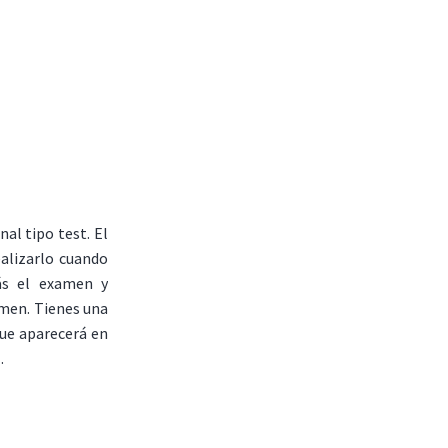
al tipo test. El
ealizarlo cuando
ás el examen y
amen. Tienes una
que aparecerá en
.