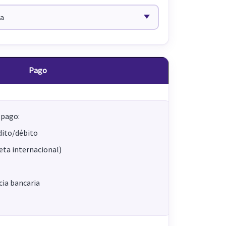
Pago
 pago:
dito/débito
jeta internacional)
ia bancaria