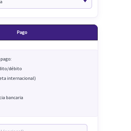
Pago
 pago:
dito/débito
jeta internacional)
ia bancaria