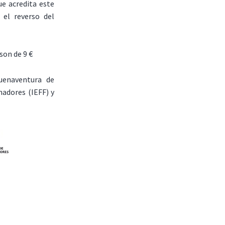
ue acredita este
 el reverso del
son de 9 €
uenaventura de
adores (IEFF) y