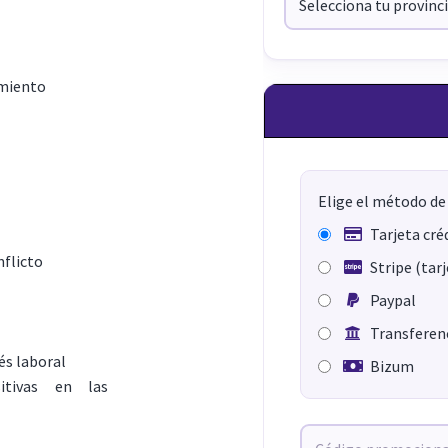
imiento
Elige el método de
Tarjeta cré
nflicto
Stripe (tar
Paypal
Transferenc
és laboral
Bizum
sitivas en las