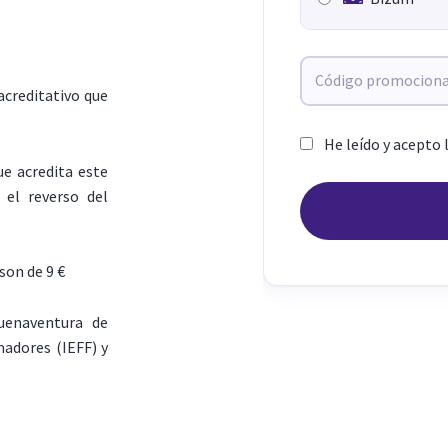
acreditativo que
He leído y acepto 
ue acredita este
 el reverso del
son de 9 €
uenaventura de
adores (IEFF) y