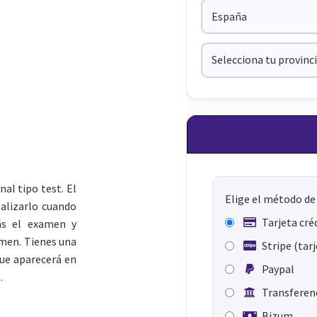
al tipo test. El
Elige el método de
ealizarlo cuando
Tarjeta cré
ás el examen y
amen. Tienes una
Stripe (tar
que aparecerá en
Paypal
.
Transferenc
Bizum