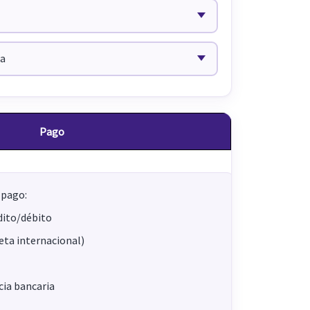
Pago
 pago:
dito/débito
jeta internacional)
ia bancaria