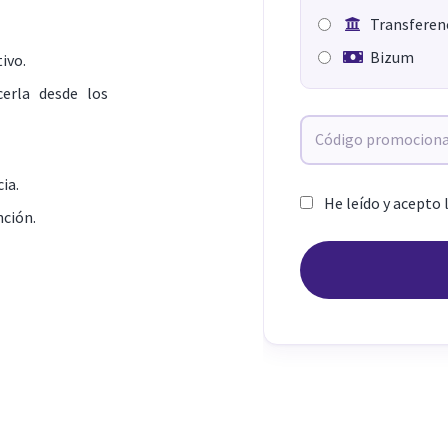
Transferenc
Bizum
ivo.
erla desde los
ia.
He leído y acepto 
nción.