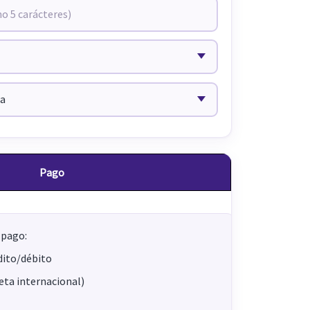
Pago
 pago:
dito/débito
jeta internacional)