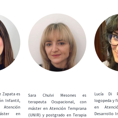
e Zapata es
Lucía Di P
Sara Chulvi Mesones es
n Infantil,
logopeda y f
terapeuta Ocupacional, con
Atención
en Atenc
máster en Atención Temprana
áster en
Desarrollo In
(UNIR) y postgrado en Terapia