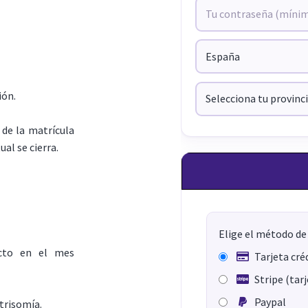
ión.
de la matrícula
ual se cierra.
Elige el método de
ecto en el mes
Tarjeta cré
Stripe (tar
Paypal
trisomía.