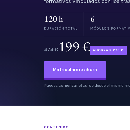
formativos vinculados con los tra
120 h
6
DURACIÓN TOTAL
MÓDULOS FORMATI
199 €
474 €
AHORRAS 275 €
Matricularme ahora
Puedes comenzar el curso desde el mismo mo
CONTENIDO