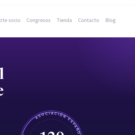
zte socio
Congresos
Tienda
Contacto
Blog
l
e