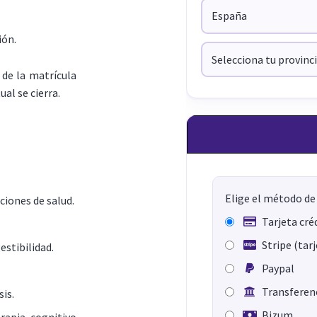
ión.
de la matrícula
ual se cierra.
Elige el método de
ciones de salud.
Tarjeta cré
Stripe (tar
estibilidad.
Paypal
Transferenc
is.
Bizum
erapia cognitivo