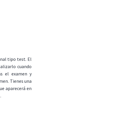
al tipo test. El
ealizarlo cuando
ás el examen y
amen. Tienes una
que aparecerá en
.