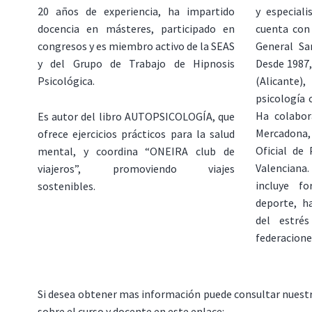
20 años de experiencia, ha impartido
y especiali
docencia en másteres, participado en
cuenta con 
congresos y es miembro activo de la SEAS
General San
y del Grupo de Trabajo de Hipnosis
Desde 1987,
Psicológica.
(Alicante
psicología c
Ha colabor
Es autor del libro AUTOPSICOLOGÍA, que
Mercadona
ofrece ejercicios prácticos para la salud
Oficial de
mental, y coordina “ONEIRA club de
Valencian
viajeros”, promoviendo viajes
incluye f
sostenibles.
deporte, ha
del estré
federacione
Si desea obtener mas información puede consultar nuest
sobre el curso y docente en este enlace: