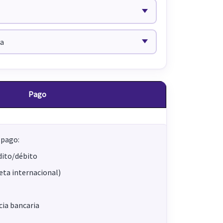
Pago
 pago:
dito/débito
jeta internacional)
ia bancaria