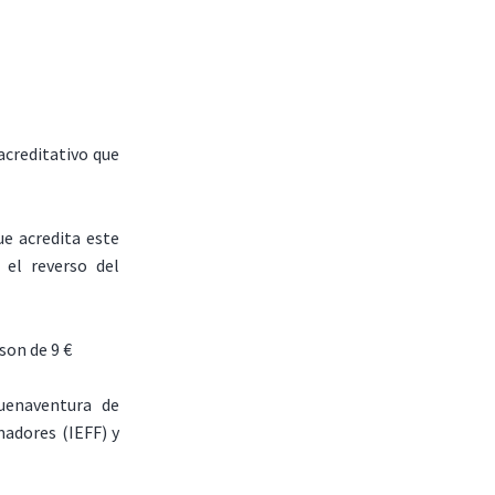
acreditativo que
ue acredita este
 el reverso del
son de 9 €
uenaventura de
adores (IEFF) y