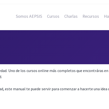
Somos AEPSIS
Cursos
Charlas
Recursos
Ha
dad. Uno de los cursos online más completos que encontráras en 
d.
ad, este manual te puede servir para comenzar a hacerte una idea d