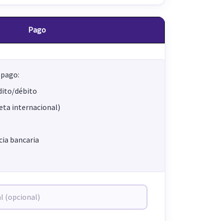
Pago
 pago:
dito/débito
jeta internacional)
ia bancaria