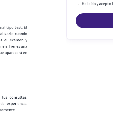
He leído y acepto 
al tipo test. El
ealizarlo cuando
ás el examen y
amen. Tienes una
que aparecerá en
.
 tus consultas.
e experiencia.
osamente.