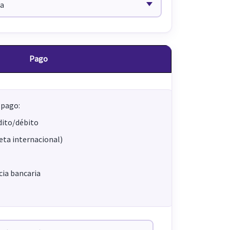
Pago
 pago:
dito/débito
jeta internacional)
ia bancaria