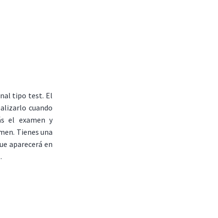
al tipo test. El
ealizarlo cuando
ás el examen y
amen. Tienes una
que aparecerá en
.