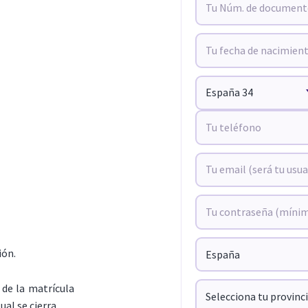
ión.
de la matrícula
ual se cierra.