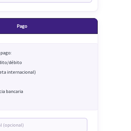
Pago
 pago:
dito/débito
jeta internacional)
ia bancaria