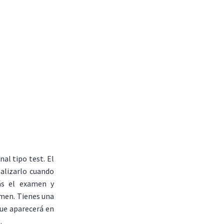
al tipo test. El
ealizarlo cuando
ás el examen y
amen. Tienes una
que aparecerá en
.