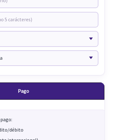
Pago
 pago:
dito/débito
jeta internacional)