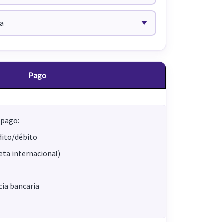
Pago
 pago:
dito/débito
jeta internacional)
ia bancaria