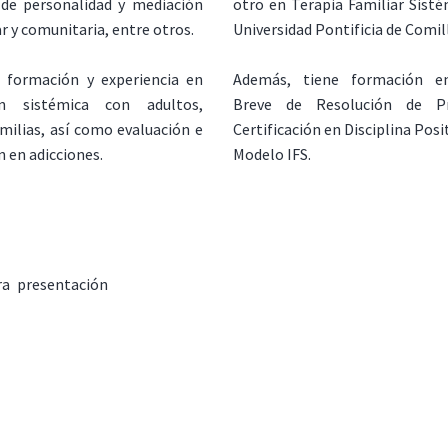
 de personalidad y mediación
otro en Terapia Familiar Sisté
iar y comunitaria, entre otros.
Universidad Pontificia de Comil
 formación y experiencia en
Además, tiene formación e
ión sistémica con adultos,
Breve de Resolución de Pr
amilias, así como evaluación e
Certificación en Disciplina Posit
n en adicciones.
Modelo IFS.
ra presentación