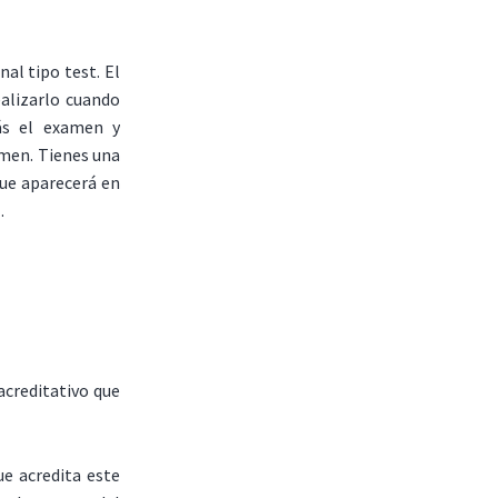
al tipo test. El
ealizarlo cuando
ás el examen y
amen. Tienes una
que aparecerá en
.
acreditativo que
ue acredita este