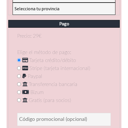
Pago
Precio: 29€
Elige el método de pago:
Tarjeta crédito/débito
Stripe (tarjeta internacional)
Paypal
Transferencia bancaria
Bizum
Gratis (para socios)