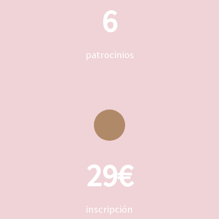
6
patrocinios
29€
inscripción