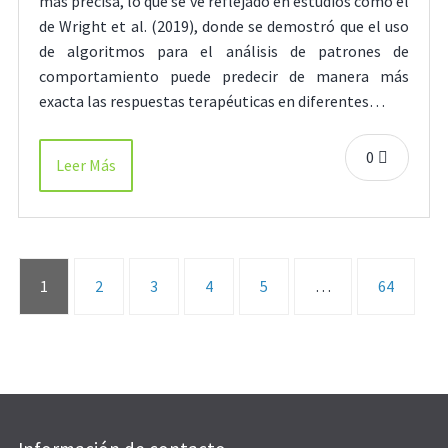
más precisa, lo que se ve reflejado en estudios como el
de Wright et al. (2019), donde se demostró que el uso
de algoritmos para el análisis de patrones de
comportamiento puede predecir de manera más
exacta las respuestas terapéuticas en diferentes…
0
Leer Más
1
2
3
4
5
…
64