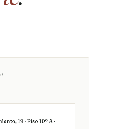
A)
ento, 19 · Piso 10º A ·
)