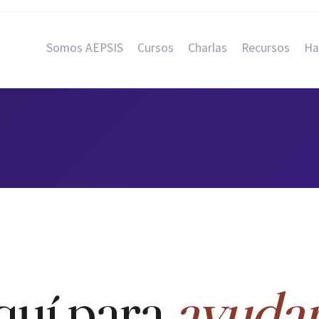
Somos AEPSIS
Cursos
Charlas
Recursos
Ha
quí para
ayudar