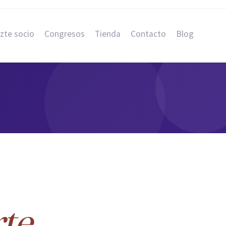
zte socio
Congresos
Tienda
Contacto
Blog
te
.