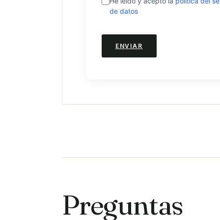
He leído y acepto la
política del s
de datos
Preguntas