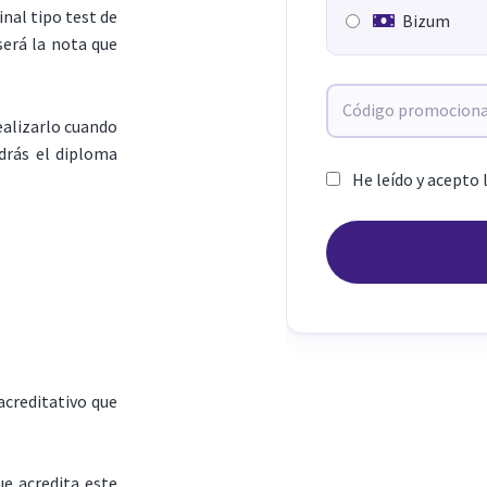
nal tipo test de
Bizum
será la nota que
ealizarlo cuando
drás el diploma
He leído y acepto 
acreditativo que
ue acredita este