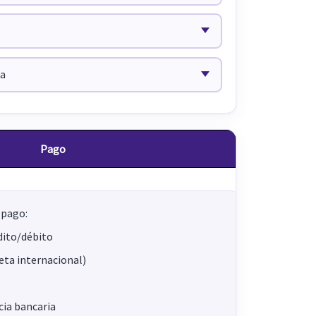
Pago
 pago:
dito/débito
jeta internacional)
ia bancaria