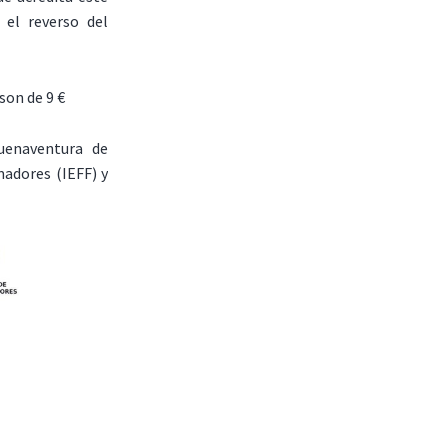
 el reverso del
son de 9 €
uenaventura de
adores (IEFF) y