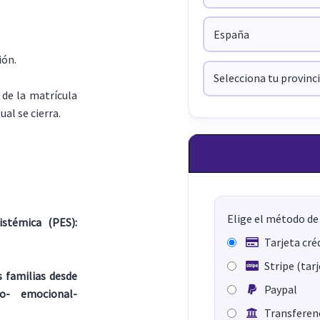
ión.
de la matrícula
ual se cierra.
Elige el método de
stémica (PES):
Tarjeta cré
Stripe (tar
s familias desde
Paypal
o- emocional-
Transferenc