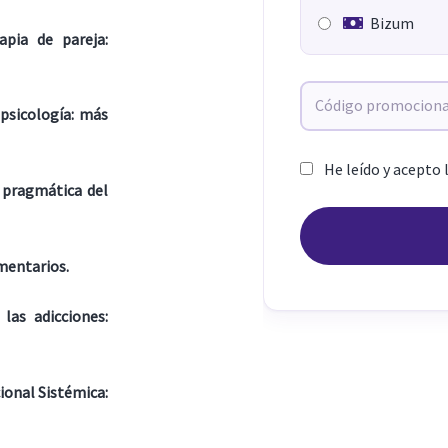
Bizum
pia de pareja:
 psicología: más
He leído y acepto 
 pragmática del
mentarios.
las adicciones:
ional Sistémica: