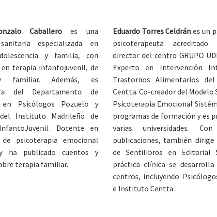
nzalo Caballero
es una
Eduardo Torres Celdrán
es un p
sanitaria especializada en
psicoterapeuta acreditado
adolescencia y familia, con
director del centro GRUPO UD
 en terapia infantojuvenil, de
Experto en Intervención In
y familiar. Además, es
Trastornos Alimentarios del 
ora del Departamento de
Centta. Co-creador del Modelo S
 en Psicólogos Pozuelo y
Psicoterapia Emocional Sistémi
 del Instituto Madrileño de
programas de formación y es p
InfantoJuvenil. Docente en
varias universidades. Con
 de psicoterapia emocional
publicaciones, también dirige 
 y ha publicado cuentos y
de Sentilibros en Editorial 
bre terapia familiar.
práctica clínica se desarrolla
centros, incluyendo Psicólog
e Instituto Centta.