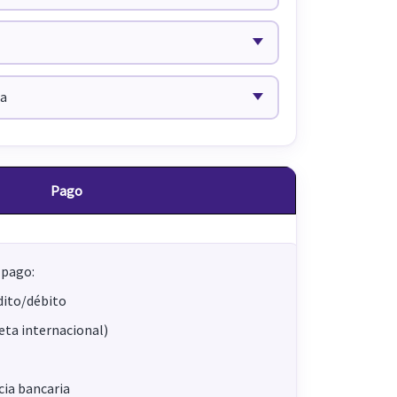
Pago
 pago:
dito/débito
jeta internacional)
ia bancaria