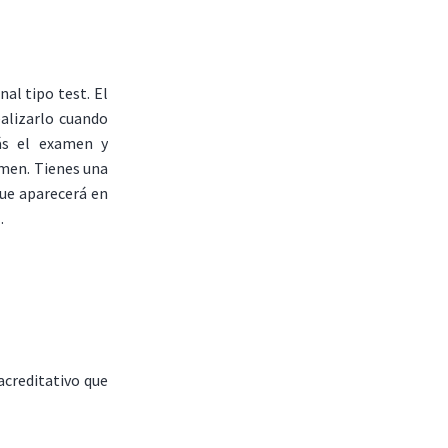
al tipo test. El
ealizarlo cuando
ás el examen y
amen. Tienes una
que aparecerá en
.
acreditativo que