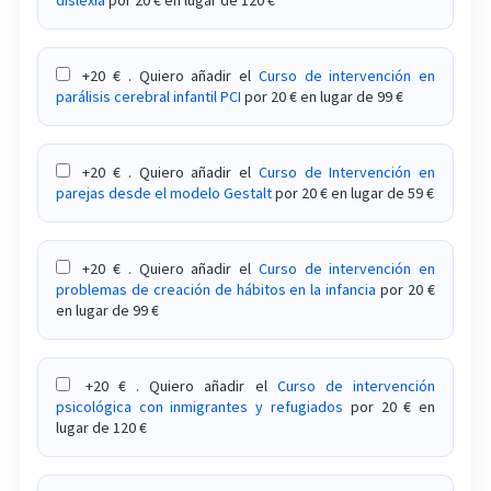
Curso sobre el tratamiento para dejar de fumar
Curso sobre el tratamiento para la dificultad
+20 € . Quiero añadir el
Curso de intervención en
para alcanzar el orgasmo
parálisis cerebral infantil PCI
por 20 € en lugar de 99 €
Curso sobre el tratamiento psicológico del dolor
crónico
+20 € . Quiero añadir el
Curso de Intervención en
parejas desde el modelo Gestalt
por 20 € en lugar de 59 €
Curso sobre elaboración de informes en
psicología forense para violencia de género
+20 € . Quiero añadir el
Curso de intervención en
Curso sobre evaluación e intervención con niños
problemas de creación de hábitos en la infancia
por 20 €
en lugar de 99 €
de alta demanda
Curso sobre filias y parafilias sexuales: evaluación
+20 € . Quiero añadir el
Curso de intervención
y tratamiento
psicológica con inmigrantes y refugiados
por 20 € en
lugar de 120 €
Curso sobre gestión de rabietas
Curso sobre habilidades terapéuticas en terapia