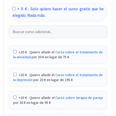
+ 0 € . Solo quiero hacer el curso gratis que he
Curso de enfoque gestáltico en el tratamiento de
elegido. Nada más.
las principales adicciones
Curso de entrevista motivacional en el
tratamiento de pacientes con adicciones
Curso de evaluación e intervención en la
+20 € . Quiero añadir el
Curso sobre el tratamiento de
discalculia
la ansiedad
por 20 € en lugar de 75 €
Curso de evaluación e intervención en la disgrafía
+20 € . Quiero añadir el
Curso sobre el tratamiento de
Curso de gestión administrativa de una consulta
la depresión
por 20 € en lugar de 195 €
de psicología
Curso de gestión y dirección de una terapia de
+20 € . Quiero añadir el
Curso sobre terapia de pareja
grupo en el tratamiento de adicciones
por 20 € en lugar de 95 €
Curso de habilidades terapéuticas y deontología