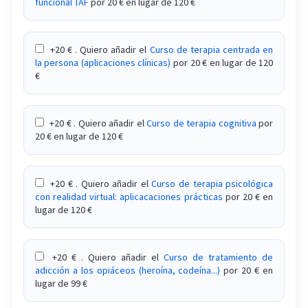
funcional TAF
por 20 € en lugar de 120 €
Curso sobre trastorno bipolar
Curso sobre trastornos del aprendizaje
+20 € . Quiero añadir el
Curso de terapia centrada en
la persona (aplicaciones clínicas)
por 20 € en lugar de 120
Curso sobre trastornos psicóticos
€
Evaluación e intervención de la función cognitiva
para un envejecimiento saludable
+20 € . Quiero añadir el
Curso de terapia cognitiva
por
20 € en lugar de 120 €
Reducción de las adicciones desde las empresas
para sus trabajadores
+20 € . Quiero añadir el
Curso de terapia psicológica
Terapia sistémica aplicada a las adicciones: el
con realidad virtual: aplicacaciones prácticas
por 20 € en
trabajo con la familia de pacientes adictos
lugar de 120 €
Tratamiento ambulatorio y reinserción social de
personas drogodependientes
+20 € . Quiero añadir el
Curso de tratamiento de
adicción a los opiáceos (heroína, codeína...)
por 20 € en
lugar de 99 €