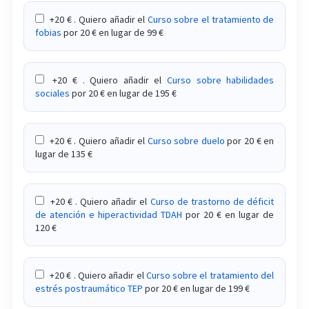
+20 € . Quiero añadir el
Curso sobre el tratamiento de
Curso de introducción a la terapia Gestalt
fobias
por 20 € en lugar de 99 €
Curso de introducción a las altas capacidades
+20 € . Quiero añadir el
Curso sobre habilidades
Curso de las terapias de tercera generación
sociales
por 20 € en lugar de 195 €
aplicadas al tratamiento de adicciones
Curso de logoterapia aplicada al ámbito clínico
+20 € . Quiero añadir el
Curso sobre duelo
por 20 € en
lugar de 135 €
Curso de neurobiología y marcadores genéticos
de las adicciones
+20 € . Quiero añadir el
Curso de trastorno de déficit
Curso de neuropsicología
de atención e hiperactividad TDAH
por 20 € en lugar de
120 €
Curso de nuevas técnicas y enfoques y perspectiva
de futuro en personas con TEA
+20 € . Quiero añadir el
Curso sobre el tratamiento del
estrés postraumático TEP
por 20 € en lugar de 199 €
Curso de patología dual y la comorbilidad
psiquiátrica en pacientes con adicciones