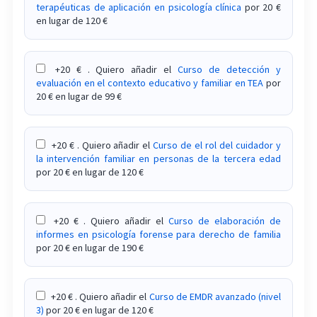
terapéuticas de aplicación en psicología clínica
por 20 €
en lugar de 120 €
Curso sobre criminología
Curso sobre dependencia emocional
+20 € . Quiero añadir el
Curso de detección y
evaluación en el contexto educativo y familiar en TEA
por
Curso sobre el acompañamiento psicológico en
20 € en lugar de 99 €
casos de divorcio.
Curso sobre el acoso escolar (bullying)
+20 € . Quiero añadir el
Curso de el rol del cuidador y
la intervención familiar en personas de la tercera edad
Curso sobre el enfoque Montessori en educación
por 20 € en lugar de 120 €
Curso sobre el modelo PARCUVE en el
tratamiento del trauma
+20 € . Quiero añadir el
Curso de elaboración de
informes en psicología forense para derecho de familia
Curso sobre el trastorno límite de personalidad
por 20 € en lugar de 190 €
TLP
Curso sobre el trastorno negativista desafiante
+20 € . Quiero añadir el
Curso de EMDR avanzado (nivel
3)
por 20 € en lugar de 120 €
TND