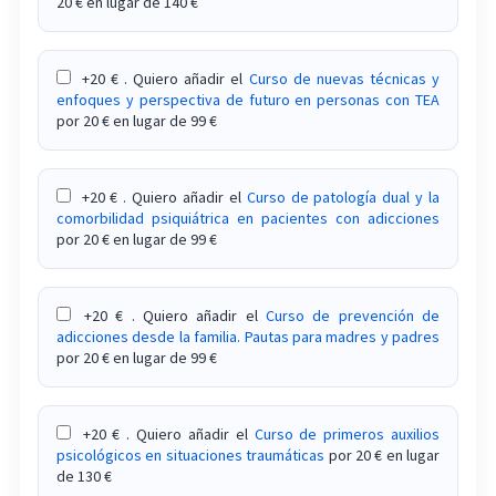
20 € en lugar de 140 €
disociativos por trauma complejo
Curso sobre la intervención en el trauma
+20 € . Quiero añadir el
Curso de nuevas técnicas y
complejo del desarrollo
enfoques y perspectiva de futuro en personas con TEA
por 20 € en lugar de 99 €
Curso sobre la intervención en los trastornos del
lenguaje
+20 € . Quiero añadir el
Curso de patología dual y la
Curso sobre la intervención en trastorno del
comorbilidad psiquiátrica en pacientes con adicciones
por 20 € en lugar de 99 €
espectro autista (TEA)
Curso sobre la intervención en trauma
+20 € . Quiero añadir el
Curso de prevención de
intergeneracional
adicciones desde la familia. Pautas para madres y padres
por 20 € en lugar de 99 €
Curso sobre la intervención psicológica en
emergencias y catástrofes
+20 € . Quiero añadir el
Curso de primeros auxilios
Curso sobre la introducción a la hipnosis clínica
psicológicos en situaciones traumáticas
por 20 € en lugar
de 130 €
Curso sobre la Introducción al Neurofeedback: