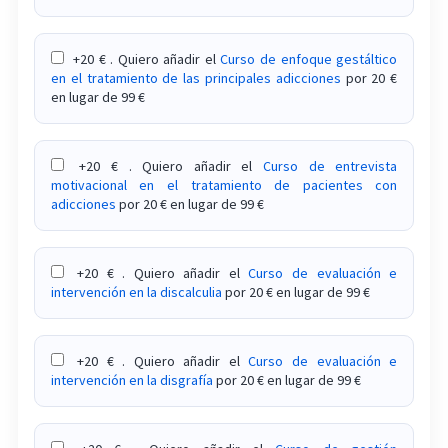
Curso sobre el trastorno por atracón y hambre
+20 € . Quiero añadir el
Curso de enfoque gestáltico
emocional
en el tratamiento de las principales adicciones
por 20 €
en lugar de 99 €
Curso sobre el tratamiento de fobia social
Curso sobre el tratamiento de la adicción a la
+20 € . Quiero añadir el
Curso de entrevista
cocaína
motivacional en el tratamiento de pacientes con
adicciones
por 20 € en lugar de 99 €
Curso sobre el tratamiento de la adicción al sexo
Curso sobre el tratamiento de la disfunción
+20 € . Quiero añadir el
Curso de evaluación e
eréctil (impotencia)
intervención en la discalculia
por 20 € en lugar de 99 €
Curso sobre el tratamiento de la enuresis y
encopresis
+20 € . Quiero añadir el
Curso de evaluación e
intervención en la disgrafía
por 20 € en lugar de 99 €
Curso sobre el tratamiento de la eyaculación
precoz