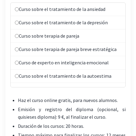
Curso sobre el tratamiento de la ansiedad
Curso sobre el tratamiento de la depresión
Curso sobre terapia de pareja
Curso sobre terapia de pareja breve estratégica
Curso de experto en inteligencia emocional
Curso sobre el tratamiento de la autoestima
Curso sobre apego adulto: de nuestros vínculos a
nuestras relaciones
Haz el curso online gratis, para nuevos alumnos.
Emisión y registro del diploma (opcional, si
Curso sobre el tratamiento del trastorno
quisieses diploma): 9 €, al finalizar el curso.
obsesivo-compulsivo
Duración de los cursos: 20 horas.
Curso sobre el tratamiento de fobias
Tiempo máximo para finalizar los cursos: 12 meses