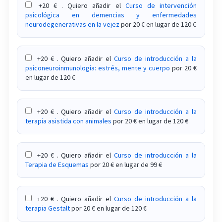
+20 € . Quiero añadir el
Curso de intervención
sexual y de pareja
psicológica en demencias y enfermedades
neurodegenerativas en la vejez
por 20 € en lugar de 120 €
Curso sobre historia de la psicología:
psicoanálisis freudiano
+20 € . Quiero añadir el
Curso de introducción a la
Curso sobre historiales clínicos en una consulta
psiconeuroinmunología: estrés, mente y cuerpo
por 20 €
de psicología
en lugar de 120 €
Curso sobre infecciones de transmisión sexual:
prevención y tratamiento
+20 € . Quiero añadir el
Curso de introducción a la
terapia asistida con animales
por 20 € en lugar de 120 €
Curso sobre intervención clínica ante celopatías
e infidelidades en la pareja
+20 € . Quiero añadir el
Curso de introducción a la
Terapia de Esquemas
por 20 € en lugar de 99 €
Curso sobre intervención en abuso sexual infantil
Curso sobre intervención en las 7 heridas de la
+20 € . Quiero añadir el
Curso de introducción a la
infancia
terapia Gestalt
por 20 € en lugar de 120 €