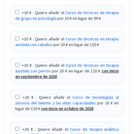
la propia infancia.
+20 € . Quiero añadir el
Curso de técnicas de terapia
Curso sobre sexología desde la medicina y la
de grupo en psicología
por 20 € en lugar de 99 €
farmacología
Curso sobre sexualidad en la diversidad funcional
+20 € . Quiero añadir el
Curso de técnicas en terapia
asistida con caballos
por 20 € en lugar de 120 €
Curso sobre terapia centrada en la compasión
Curso sobre terapia de aceptación y compromiso
+20 € . Quiero añadir el
Curso de técnicas en terapia
ACT
asistida con perros
por 20 € en lugar de 120 €
con inicio
en septiembre de 2026
Curso sobre terapia dialéctico-conductual
Curso sobre terapia para encontrar y mantener
+20 € . Quiero añadir el
Curso de tecnologías al
servicio del talento y las altas capacidades
por 20 € en
una pareja
lugar de 120 €
con inicio en octubre de 2026
Curso sobre test proyectivos: procedimiento y
análisis de su validez científica
+20 € . Quiero añadir el
Curso de terapia analítica