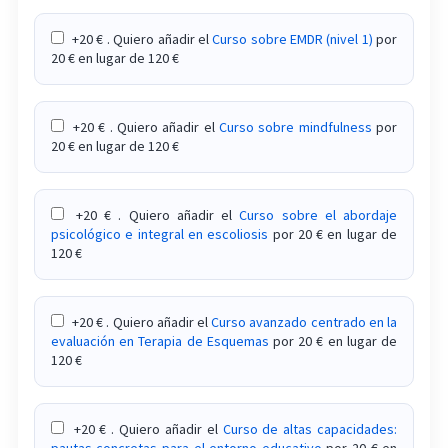
+20 € . Quiero añadir el
Curso sobre EMDR (nivel 1)
por
Curso de prevención de adicciones desde la
20 € en lugar de 120 €
familia. Pautas para madres y padres
Curso de primeros auxilios psicológicos en
+20 € . Quiero añadir el
Curso sobre mindfulness
por
situaciones traumáticas
20 € en lugar de 120 €
Curso de programa de autoayuda y ayuda mutua
en el tratamiento de adicciones
+20 € . Quiero añadir el
Curso sobre el abordaje
psicológico e integral en escoliosis
por 20 € en lugar de
Curso de programas de prevención de las
120 €
adicciones a nivel escolar y comunitario
Curso de psicofarmacología aplicada al
+20 € . Quiero añadir el
Curso avanzado centrado en la
evaluación en Terapia de Esquemas
por 20 € en lugar de
tratamiento de las principales adicciones
120 €
Curso de psicología del deporte
+20 € . Quiero añadir el
Curso de altas capacidades:
Curso de psicología perinatal
pautas concretas para el entorno educativo
por 20 € en