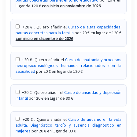
lugar de 120 €
con inicio en noviembre de 2026
Curso de técnicas de estudio para niños y
adolescentes
+20 € . Quiero añadir el
Curso de altas capacidades:
Curso de técnicas de terapia de grupo en
pautas concretas para la familia
por 20 € en lugar de 120 €
psicología
con inicio en diciembre de 2026
Curso de terapia analítica funcional TAF
+20 € . Quiero añadir el
Curso de anatomía y procesos
Curso de terapia centrada en la persona
neuropsicofisiológicos humanos relacionados con la
(aplicaciones clínicas)
sexualidad
por 20 € en lugar de 120 €
Curso de terapia cognitiva
+20 € . Quiero añadir el
Curso de ansiedad y depresión
Curso de tratamiento de adicción a los opiáceos
infantil
por 20 € en lugar de 99 €
(heroína, codeína...)
Curso de tratamiento de adicción al cannabis
+20 € . Quiero añadir el
Curso de autismo en la vida
adulta. Diagnóstico tardío y ausencia diagnóstico en
mujeres
por 20 € en lugar de 99 €
Curso de tratamiento de la adicción al alcohol