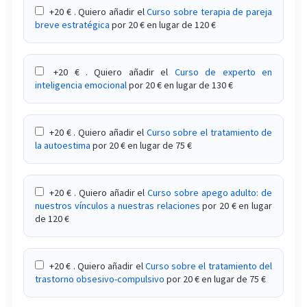
en el tratamiento de adicciones
+20 € . Quiero añadir el
Curso sobre terapia de pareja
breve estratégica
por 20 € en lugar de 120 €
Curso de hipnosis clínica aplicada al tratamiento
de las principales adicciones
+20 € . Quiero añadir el
Curso de experto en
Curso de intervención en la dislexia
inteligencia emocional
por 20 € en lugar de 130 €
Curso de intervención en parálisis cerebral
infantil PCI
+20 € . Quiero añadir el
Curso sobre el tratamiento de
la autoestima
por 20 € en lugar de 75 €
Curso de intervención en problemas de creación
de hábitos en la infancia
+20 € . Quiero añadir el
Curso sobre apego adulto: de
nuestros vínculos a nuestras relaciones
por 20 € en lugar
Curso de intervención psicológica en demencias y
de 120 €
enfermedades neurodegenerativas en la vejez
Curso de introducción a la
+20 € . Quiero añadir el
Curso sobre el tratamiento del
psiconeuroinmunología: estrés, mente y cuerpo
trastorno obsesivo-compulsivo
por 20 € en lugar de 75 €
Curso de introducción a la Terapia de Esquemas