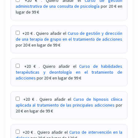
+20 € . Quiero añadir el
Curso de gestión
administrativa de una consulta de psicología
por 20 € en
Curso sobre el tratamiento de la ludopatía
lugar de 99 €
Curso sobre el tratamiento de los trastornos de
pica y rumiación
+20 € . Quiero añadir el
Curso de gestión y dirección
de una terapia de grupo en el tratamiento de adicciones
Curso sobre el tratamiento de los trastornos del
por 20 € en lugar de 99 €
sueño
Curso sobre el tratamiento del trastorno de
+20 € . Quiero añadir el
Curso de habilidades
ansiedad por enfermedad
terapéuticas y deontología en el tratamiento de
adicciones
por 20 € en lugar de 99 €
Curso sobre el tratamiento del trastorno de
pánico con agorafobia
+20 € . Quiero añadir el
Curso de hipnosis clínica
aplicada al tratamiento de las principales adicciones
por
Curso sobre el tratamiento del trauma con
20 € en lugar de 99 €
terapias corporales basadas en la ciencia
Curso sobre el tratamiento del vaginismo
+20 € . Quiero añadir el
Curso de intervención en la
dislexia
por 20 € en lugar de 120 €