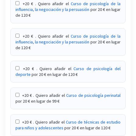
+20 € . Quiero añadir el
Curso de psicología de la
Curso sobre neuropsicología infantojuvenil
influencia, la negociación y la persuasión
por 20 € en lugar
de 120 €
Curso sobre personas altamente sensibles (PAS)
Curso sobre prevención e intervención en la
+20 € . Quiero añadir el
Curso de psicología de la
influencia, la negociación y la persuasión
por 20 € en lugar
conducta suicida
de 120 €
Curso sobre prevención y solución de problemas
en el proceso terapéutico.
+20 € . Quiero añadir el
Curso de psicología del
deporte
por 20 € en lugar de 120 €
Curso sobre psicofarmacología
Curso sobre psicología afirmativa LGTBI+
+20 € . Quiero añadir el
Curso de psicología perinatal
por 20 € en lugar de 99 €
Curso sobre psicología y transexualidad
Curso sobre psicooncología
+20 € . Quiero añadir el
Curso de técnicas de estudio
para niños y adolescentes
por 20 € en lugar de 120 €
Curso sobre relaciones de pareja: la influencia de