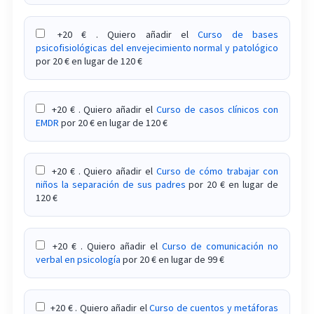
Curso de tratamiento de las adicciones a los
+20 € . Quiero añadir el
Curso de bases
estimulantes y psicofármacos
psicofisiológicas del envejecimiento normal y patológico
por 20 € en lugar de 120 €
Curso de tratamiento de los trastornos de
coordinación motora
+20 € . Quiero añadir el
Curso de casos clínicos con
Curso de tratamiento de los trastornos del
EMDR
por 20 € en lugar de 120 €
procesamiento auditivo y visual
Curso de tratamiento del bajo deseo sexual
+20 € . Quiero añadir el
Curso de cómo trabajar con
niños la separación de sus padres
por 20 € en lugar de
Curso sobre acoso laboral: cómo identificarlo y
120 €
afrontarlo
Curso sobre adicción a las tecnologías
+20 € . Quiero añadir el
Curso de comunicación no
verbal en psicología
por 20 € en lugar de 99 €
Curso sobre análisis transaccional
Curso sobre bulimia
+20 € . Quiero añadir el
Curso de cuentos y metáforas