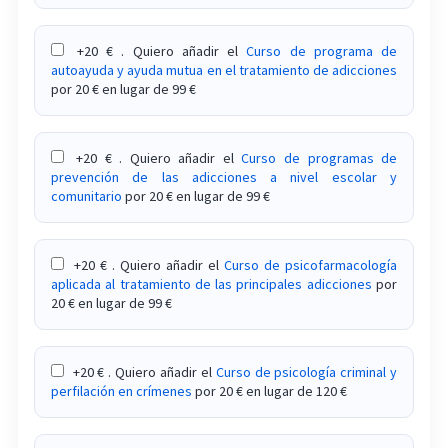
Técnicas y Aplicaciones Clínicas
+20 € . Quiero añadir el
Curso de programa de
Curso sobre la mediación en los conflictos con
autoayuda y ayuda mutua en el tratamiento de adicciones
por 20 € en lugar de 99 €
los adolescentes
Curso sobre la neurociencia y los marcadores
+20 € . Quiero añadir el
Curso de programas de
cerebrales del trauma
prevención de las adicciones a nivel escolar y
comunitario
por 20 € en lugar de 99 €
Curso sobre la personalidad antisocial
Curso sobre la terapia grupal en el tratamiento
+20 € . Quiero añadir el
Curso de psicofarmacología
del trauma
aplicada al tratamiento de las principales adicciones
por
20 € en lugar de 99 €
Curso sobre motivación en la empresa
Curso sobre neuropsicología aplicada a la tercera
+20 € . Quiero añadir el
Curso de psicología criminal y
edad
perfilación en crímenes
por 20 € en lugar de 120 €
Curso sobre neuropsicología forense