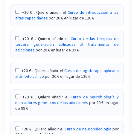
Curso sobre intervención psicológica ante
problemas reproductivos
+20 € . Quiero añadir el
Curso de introducción a las
altas capacidades
por 20 € en lugar de 120 €
Curso sobre intervención psicológica en mujeres
víctimas de violencia de género
+20 € . Quiero añadir el
Curso de las terapias de
Curso sobre intervenciones basadas en el apego
tercera generación aplicadas al tratamiento de
en terapia de pareja
adicciones
por 20 € en lugar de 99 €
Curso sobre la adicción a las compras
+20 € . Quiero añadir el
Curso de logoterapia aplicada
Curso sobre la anorexia
al ámbito clínico
por 20 € en lugar de 120 €
Curso sobre la aplicación práctica de la
psicoterapia emocional sistémica
+20 € . Quiero añadir el
Curso de neurobiología y
marcadores genéticos de las adicciones
por 20 € en lugar
de 99 €
Curso sobre la intervención en abuso sexual y
violaciones en adultos
+20 € . Quiero añadir el
Curso de neuropsicología
por
Curso sobre la intervención en desórdenes