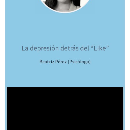
La depresión detrás del “Like”
Beatriz Pérez (Psicóloga)