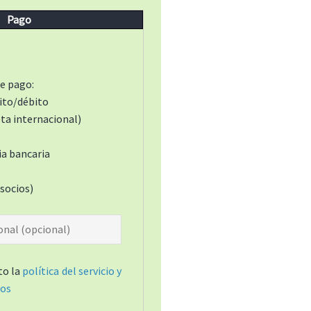
Pago
e pago:
ito/débito
eta internacional)
a bancaria
socios)
to la
política del servicio y
tos