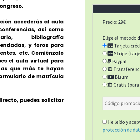
congreso.
pción accederás al aula
Precio: 29€
conferencias, así como
rio, bibliografía
Elige el método d
endadas, y foros para
Tarjeta créd
tentes, etc. Comiénzalo
Stripe (tarj
es el aula virtual para
Paypal
cias que más te hayan
Transferenci
formulario de matrícula
Bizum
Gratis (para 
directo, puedes solicitar
He leído y acep
protección de da