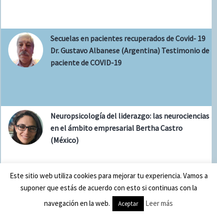
Secuelas en pacientes recuperados de Covid- 19
Dr. Gustavo Albanese (Argentina) Testimonio de
paciente de COVID-19
Neuropsicología del liderazgo: las neurociencias
en el ámbito empresarial Bertha Castro
(México)
Este sitio web utiliza cookies para mejorar tu experiencia. Vamos a
suponer que estás de acuerdo con esto si continuas con la
Entrenamiento cognitivo computarizado en
navegación en la web.
Leer más
Aceptar
adultos mayores Dr. Christian Núñez (México)