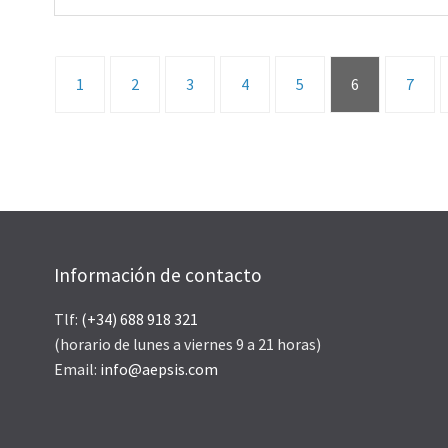
1
2
3
4
5
6
7
Información de contacto
Tlf:
(+34) 688 918 321
(horario de lunes a viernes 9 a 21 horas)
Email:
info@aepsis.com