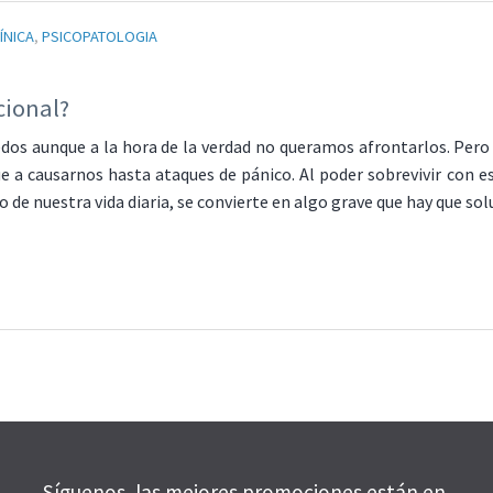
ÍNICA
,
PSICOPATOLOGIA
cional?
 aunque a la hora de la verdad no queramos afrontarlos. Pero un
ue a causarnos hasta ataques de pánico. Al poder sobrevivir con 
 de nuestra vida diaria, se convierte en algo grave que hay que s
Síguenos, las mejores promociones están en